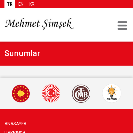
TR
EN
KR
Sunumlar
ANASAYFA